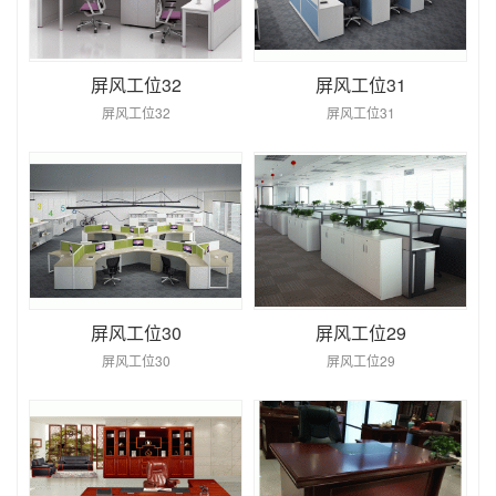
屏风工位32
屏风工位31
屏风工位32
屏风工位31
屏风工位30
屏风工位29
屏风工位30
屏风工位29