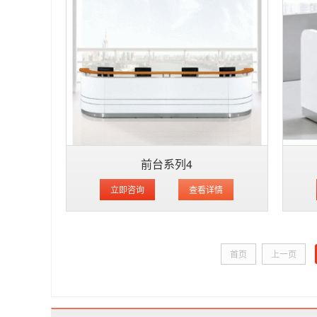
前台系列4
立即咨询
查看详情
首页
上一页